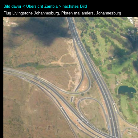
Bild davor
<
Übersicht Zambia
>
nächstes Bild
Flug Livingstone Johannesburg, Pisten mal anders, Johannesburg