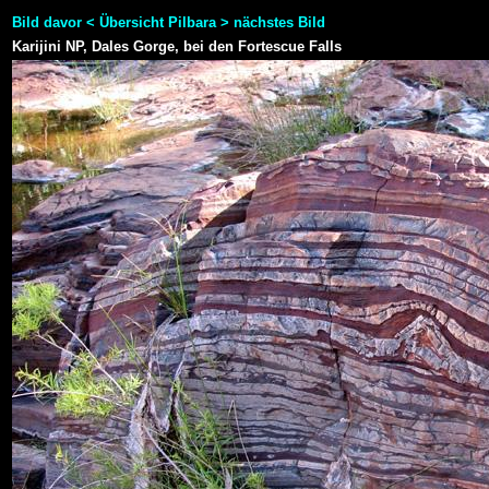
Bild davor
<
Übersicht Pilbara
>
nächstes Bild
Karijini NP, Dales Gorge, bei den Fortescue Falls