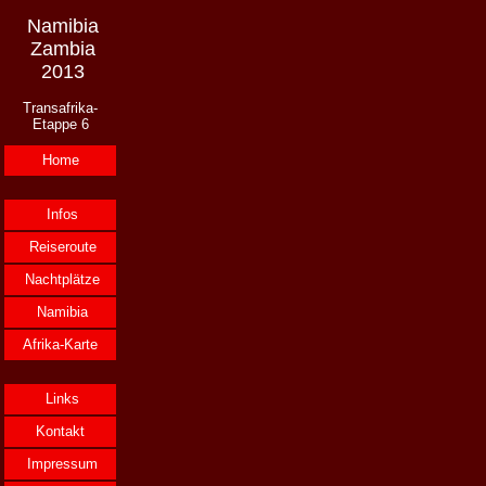
Namibia
Zambia
2013
Transafrika-
Etappe 6
Home
Infos
Reiseroute
Nachtplätze
Namibia
Afrika-Karte
Links
Kontakt
Impressum