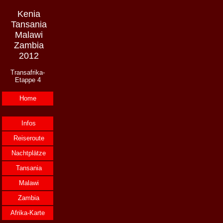
Kenia
Tansania
Malawi
Zambia
2012
Transafrika-
Etappe 4
Home
Infos
Reiseroute
Nachtplätze
Tansania
Malawi
Zambia
Afrika-Karte